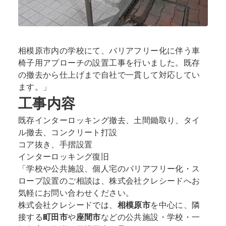
相模原市内の学校にて、バリアフリー化に伴う車
椅子用アプローチの設置工事を行いました。既存
の撤去から仕上げまで自社で一貫して対応してい
ます。」
工事内容
既存インターロッキング撤去、土間鋤取り、タイ
ル撤去、コンクリート打設
コア抜き、手摺設置
インターロッキング復旧
「学校や公共施設、個人宅のバリアフリー化・ス
ロープ設置のご相談は、株式会社クレシードへお
気軽にお問い合わせください。
株式会社クレシードでは、
相模原市
を中心に、隣
接する
町田市
や
座間市
などの公共施設・学校・一