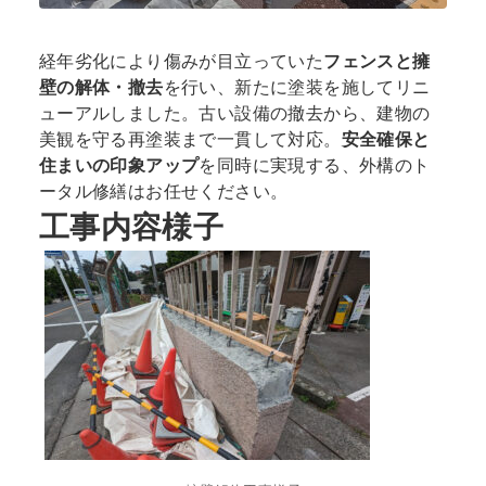
経年劣化により傷みが目立っていた
フェンスと擁
壁の解体・撤去
を行い、新たに塗装を施してリニ
ューアルしました。古い設備の撤去から、建物の
美観を守る再塗装まで一貫して対応。
安全確保と
住まいの印象アップ
を同時に実現する、外構のト
ータル修繕はお任せください。
工事内容様子