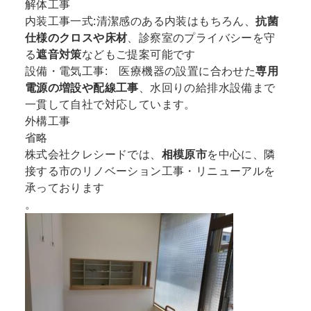
解体工事
内装工事一式:清潔感のある内装はもちろん、
抗菌
仕様のクロスや床材
、診察室のプライバシーを守
る
遮音対策
などもご提案可能です
設備・電気工事: 医療機器の設置に合わせた
専用
電源の増設や配線工事
、水回りの給排水設備まで
一貫して自社で対応しています。
外構工事
省略
株式会社クレシードでは、
相模原市
を中心に、隣
接する市のリノベーション工事・リニューアルを
承っております
。