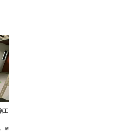
トップ
ニュース
工事内容
事業内容
会社案内
仲
繕工
。 解