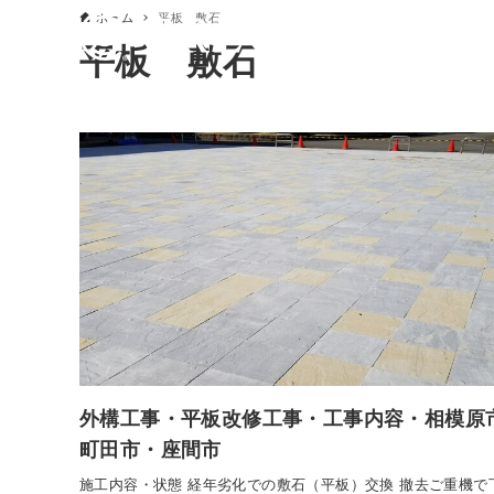
ホーム
平板 敷石
平板 敷石
外構工事・平板改修工事・工事内容・相模原
町田市・座間市
施工内容・状態 経年劣化での敷石（平板）交換 撤去ご重機で