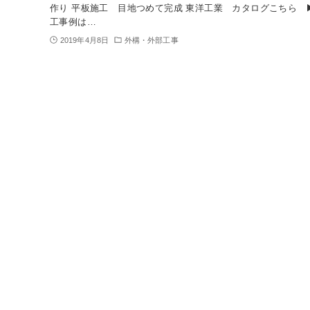
作り 平板施工 目地つめて完成 東洋工業 カタログこちら 
工事例は…
2019年4月8日
外構・外部工事